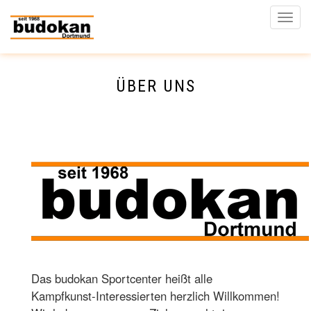
SEITENNUMMERIERUNG
zum
Vorherige
‹‹
Inhalt
Naviga
Seite
aktivi
ÜBER UNS
Das budokan Sportcenter heißt alle
Kampfkunst-Interessierten herzlich Willkommen!