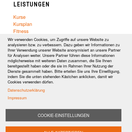
LEISTUNGEN
Kurse
Kursplan
Fitness
Captain Black Belt
Wir verwenden Cookies, um Zugriffe auf unsere Website zu
Ernährungsberatung
analysieren bzw. zu verbessern. Dazu geben wir Informationen zu
Ihrer Verwendung unserer Website anonymisiert an unsere Partner
Wellness
für Analysen weiter. Unsere Partner führen diese Informationen
Preise
möglicherweise mit weiteren Daten zusammen, die Sie Ihnen
bereitgestellt haben oder die sie im Rahmen Ihrer Nutzung der
FOLGE UNS AUF
Dienste gesammelt haben. Bitte erteilen Sie uns Ihre Einwilligung,
indem Sie die unten stehenden Kästchen anklicken, damit wir
Cookies verwenden dürfen.
Besuchen
Besuchen
Besuchen
Datenschutzerklärung
Sie
Sie
Sie
Impressum
Besuchen
Kontaktieren
unsere
unsere
unsere
Sie
Sie
Twitter-
Facebbok-
Youtube-
COOKIE-EINSTELLUNGEN
unsere
uns
Seite
Seite
Seite
© 2024 Budokan Dortmund
Instagram-
über