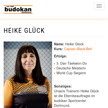
Naviga
aktivi
HEIKE GLÜCK
Direkt
zum
Inhalt
Name:
Heike Glück
Kurs:
Captain-Black-Belt
Erfolge:
3. Dan Taekwon-Do
Deutsche Meisterin
World Cup Siegerin
Sonstiges:
Unsere Trainerin Heike Glück
ist die Elternbeauftragte im
budokan Sportcenter
Dortmund.